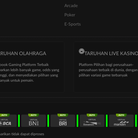
Arcade
Poker
E-Sports
ARUHAN OLAHRAGA
TARUHAN LIVE KASIN
book Gaming Platform Terbaik
Platform Pilihan bagi perusahaan-
rkan lebih banyak game, odds yang
perusahaan terbaik di dunia, dengan
tinggi, dan menyediakan pilihan yang
pilihan variasi game terbanyak
banyak untuk pemain.
arikan tidak dapat diproses