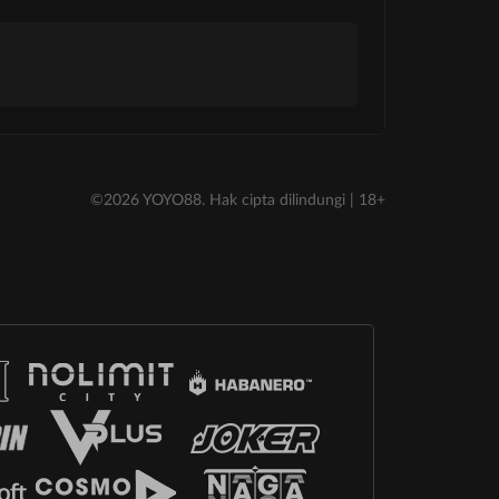
©2026 YOYO88. Hak cipta dilindungi | 18+