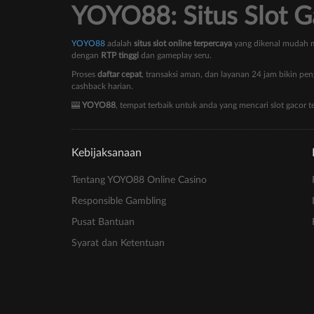
YOYO88: Situs Slot 
YOYO88
adalah
situs slot online terpercaya
yang dikenal mudah m
dengan
RTP tinggi
dan gameplay seru.
Proses
daftar cepat
, transaksi aman, dan layanan 24 jam bikin p
cashback harian.
🎰
YOYO88
, tempat terbaik untuk anda yang mencari slot gacor 
Kebijaksanaan
Tentang YOYO88 Online Casino
Responsible Gambling
Pusat Bantuan
Syarat dan Ketentuan