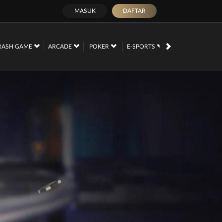
MASUK
DAFTAR
PROMOSI
RASH GAME
ARCADE
POKER
E-SPORTS