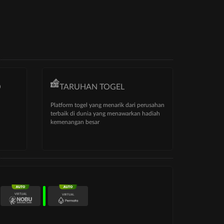
O
TARUHAN TOGEL
Platform togel yang menarik dari perusahan
terbaik di dunia yang menawarkan hadiah
kemenangan besar