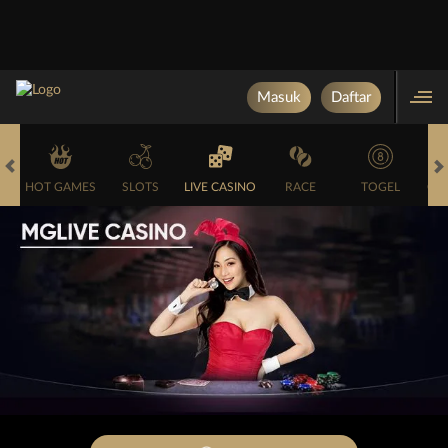
Masuk
Daftar
HOT GAMES
SLOTS
LIVE CASINO
RACE
TOGEL
OL