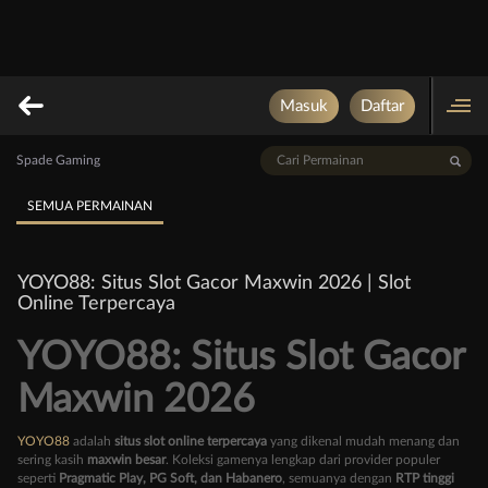
Masuk
Daftar
Spade Gaming
SEMUA PERMAINAN
YOYO88: Situs Slot Gacor Maxwin 2026 | Slot
Online Terpercaya
YOYO88: Situs Slot Gacor
Maxwin 2026
YOYO88
adalah
situs slot online terpercaya
yang dikenal mudah menang dan
sering kasih
maxwin besar
. Koleksi gamenya lengkap dari provider populer
seperti
Pragmatic Play, PG Soft, dan Habanero
, semuanya dengan
RTP tinggi