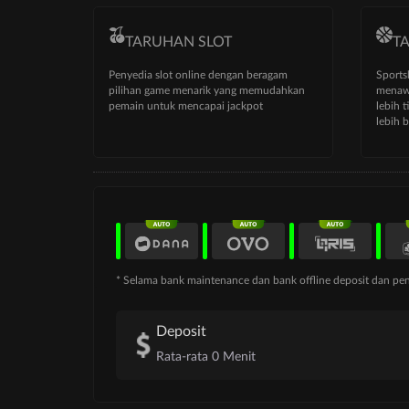
TARUHAN SLOT
T
Penyedia slot online dengan beragam
Sports
pilihan game menarik yang memudahkan
menawa
pemain untuk mencapai jackpot
lebih 
lebih 
* Selama bank maintenance dan bank offline deposit dan pen
Deposit
Rata-rata 0 Menit