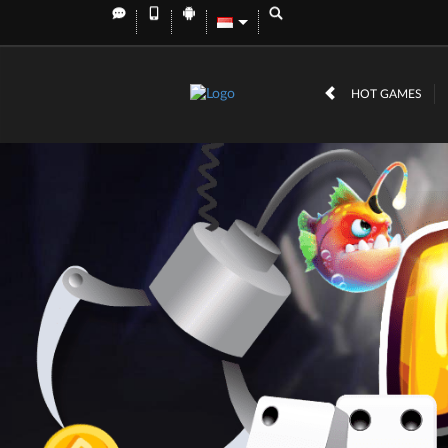
HOT GAMES