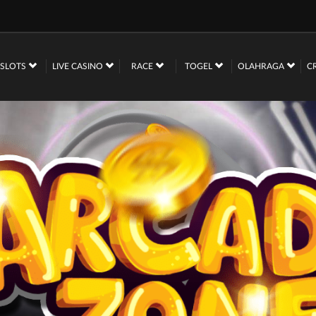
SLOTS
LIVE CASINO
RACE
TOGEL
OLAHRAGA
C