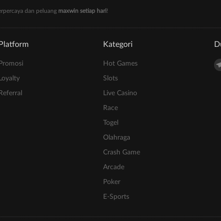
terpercaya dan peluang
maxwin setiap hari
!
Platform
Kategori
D
Promosi
Hot Games
Loyalty
Slots
Referral
Live Casino
Race
Togel
Olahraga
Crash Game
Arcade
Poker
E-Sports