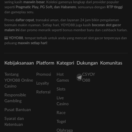
sering kasih
maxwin besar
. Koleksi gamenya lengkap dari provider populer
seperti
Pragmatic Play, PG Soft, dan Habanero
, semuanya dengan
RTP tinggi
dan gameplay seru.
Proses
daftar cepat
, transaksi aman, dan layanan 24 jam bikin pengalaman
bermain makin nyaman. Setiap hari, YOYO88 juga kasih
bocoran slot gacor
malam ini
dan promo menarik seperti bonus member baru dan cashback harian.
🎰
YOYO88
, tempat terbaik untuk anda yang mencari slot gacor terpercaya dan
peluang
maxwin setiap hari
!
Kebijaksanaan
Platform
Kategori
Dukungan
Komunitas
Tentang
Promosi
Hot
CSYOY
YOYO88 Online
Games
O88
Loyalty
Casino
Slots
Referral
Responsible
Live
Gambling
Casino
Pusat Bantuan
Race
Syarat dan
Togel
Ketentuan
Olahraga