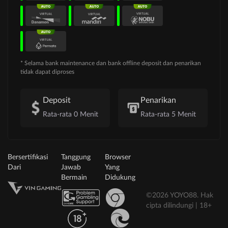
* Selama bank maintenance dan bank offline deposit dan penarikan
tidak dapat diproses
Deposit
Penarikan
Rata-rata 0 Menit
Rata-rata 5 Menit
Bersertifikasi
Tanggung
Browser
Dari
Jawab
Yang
Bermain
Didukung
©2026 YOYO88. Hak
cipta dilindungi | 18+