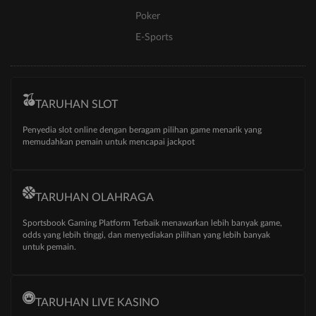
Poker
E-Sports
TARUHAN SLOT
Penyedia slot online dengan beragam pilihan game menarik yang
memudahkan pemain untuk mencapai jackpot
TARUHAN OLAHRAGA
Sportsbook Gaming Platform Terbaik menawarkan lebih banyak game,
odds yang lebih tinggi, dan menyediakan pilihan yang lebih banyak
untuk pemain.
TARUHAN LIVE KASINO