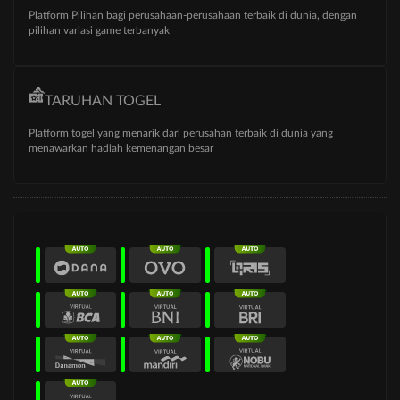
Platform Pilihan bagi perusahaan-perusahaan terbaik di dunia, dengan
pilihan variasi game terbanyak
TARUHAN TOGEL
Platform togel yang menarik dari perusahan terbaik di dunia yang
menawarkan hadiah kemenangan besar