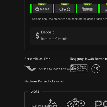
* Selama bank maintenance dan bank offline deposit dan pen
Deposit
Rata-rata 0 Menit
Bersertifikasi Dari
Tanggung Jawab Bermain
Platform Penyedia Layanan
Slots