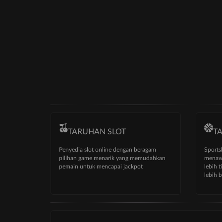
TARUHAN SLOT
T
Penyedia slot online dengan beragam
Sports
pilihan game menarik yang memudahkan
menawa
pemain untuk mencapai jackpot
lebih 
lebih 