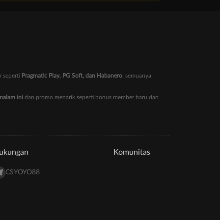
r seperti
Pragmatic Play, PG Soft, dan Habanero
, semuanya
malam ini
dan promo menarik seperti bonus member baru dan
ukungan
Komunitas
CSYOYO88