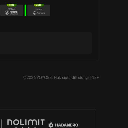
©2026 YOYO88. Hak cipta dilindungi | 18+