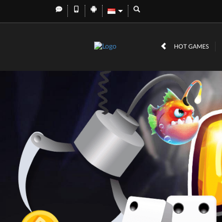
HOT GAMES