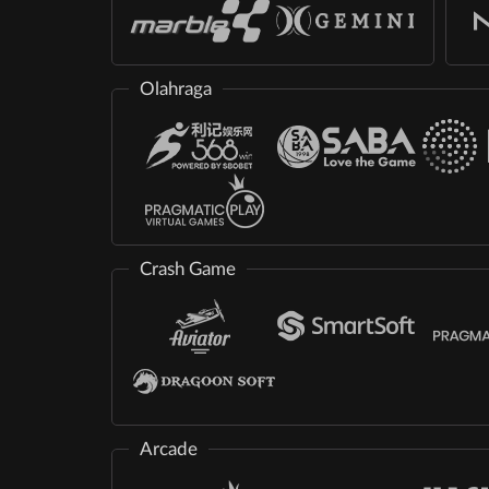
Olahraga
Crash Game
Arcade