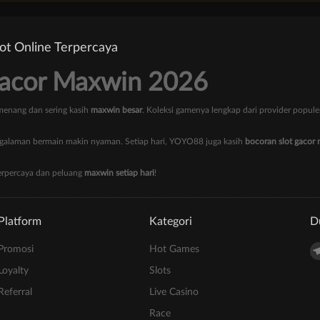
ot Online Terpercaya
Gacor Maxwin 2026
enang dan sering kasih
maxwin besar
. Koleksi gamenya lengkap dari provider popule
engalaman bermain makin nyaman. Setiap hari, YOYO88 juga kasih
bocoran slot gacor 
terpercaya dan peluang
maxwin setiap hari
!
Platform
Kategori
D
Promosi
Hot Games
Loyalty
Slots
Referral
Live Casino
Race