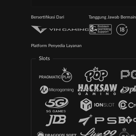
Bersertifikasi Dari
Tanggung Jawab Bermain
Platform Penyedia Layanan
Slots