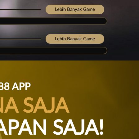
Lebih Banyak Game
Lebih Banyak Game
88 APP
A SAJA
PAN SAJA!