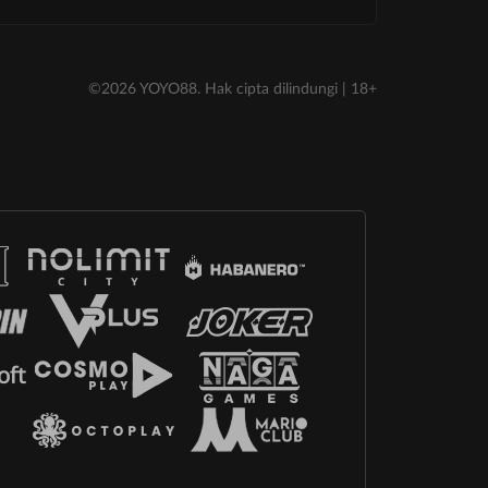
©2026 YOYO88. Hak cipta dilindungi | 18+