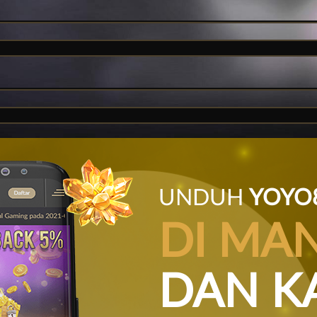
UNDUH
YOYO
DI MAN
DAN KA