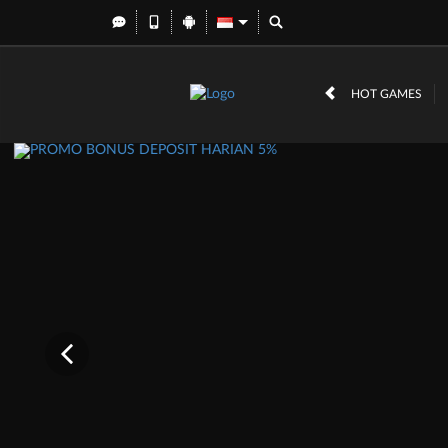
HOT GAMES