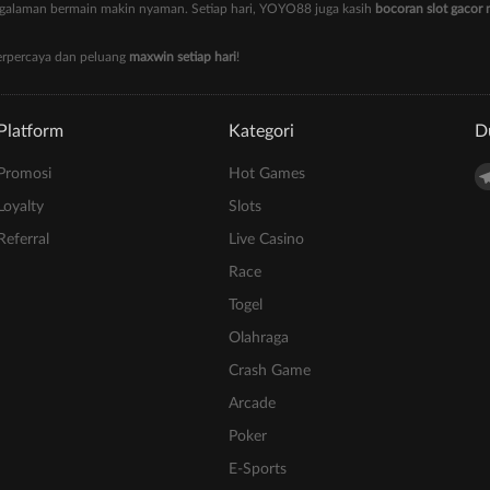
engalaman bermain makin nyaman. Setiap hari, YOYO88 juga kasih
bocoran slot gacor 
terpercaya dan peluang
maxwin setiap hari
!
Platform
Kategori
D
Promosi
Hot Games
Loyalty
Slots
Referral
Live Casino
Race
Togel
Olahraga
Crash Game
Arcade
Poker
E-Sports