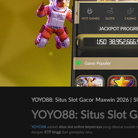
YOYO88: Situs Slot Gacor Maxwin 2026 | Sl
YOYO88: Situs Slot 
YOYO88
adalah
situs slot online terpercaya
yang dikenal mudah m
dengan
RTP tinggi
dan gameplay seru.