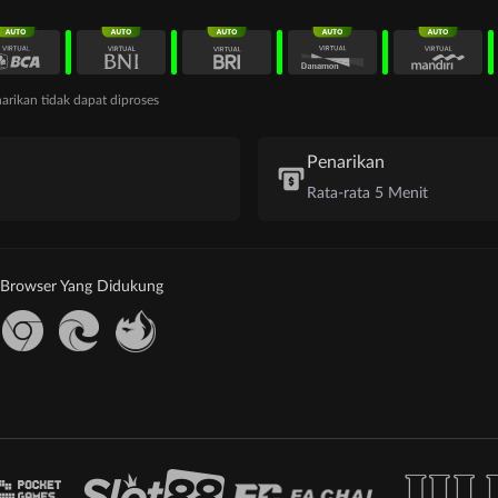
arikan tidak dapat diproses
Penarikan
Rata-rata 5 Menit
Browser Yang Didukung