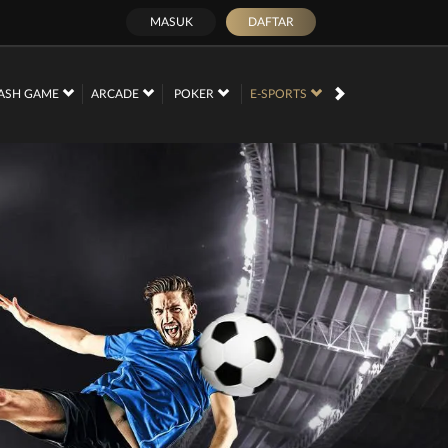
MASUK
DAFTAR
PROMOSI
ASH GAME
ARCADE
POKER
E-SPORTS