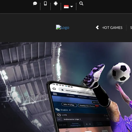
HOT GAMES