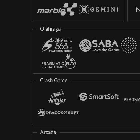
Olahraga
Crash Game
Arcade