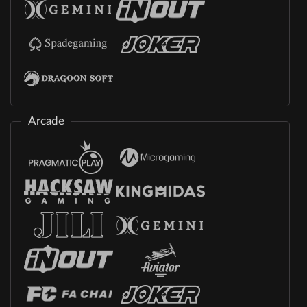
Arcade