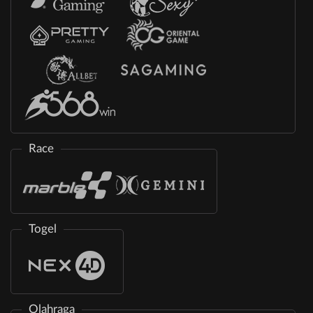
Race
Togel
Olahraga