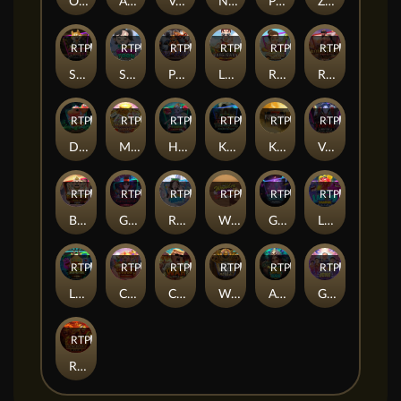
ONE Boxing
Alice's Wonder
Veggies Bonanza
Neko Reborn
Punk Star
Zushi Prime
RTP
92%
RTP
88%
RTP
80%
RTP
95%
RTP
92%
RTP
82%
Shiba Mogul
Squid Toon
Pet Ranger
Lucky NangKwak
Royal Thai Dessert
Roma Plus
RTP
79%
RTP
96%
RTP
85%
RTP
93%
RTP
83%
RTP
81%
Dino Pops
Mahjong Legend
Hungry Krahung
Kraken Treasure
Kingdom Z
Vampire Hunter
RTP
85%
RTP
83%
RTP
80%
RTP
85%
RTP
83%
RTP
93%
Blessing of the Ox
Ghost House
Rich Rich Water
Wonder Cuisine
Grand Shine
Lab 19 Mania
RTP
80%
RTP
80%
RTP
95%
RTP
84%
RTP
85%
RTP
97%
Little Monster
Centillion Gods
Clash of War
Wrath of Egypt
Aztec Empire 1000
Government Joke
RTP
86%
Roma Kingdom