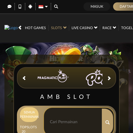
MASUK
DAFTA
IDR
12,675,188,
HOT GAMES
SLOTS
LIVE CASINO
RACE
TOGE
AMB SLOT
SEMUA
PERMAINAN
TOP
SLOTS
20