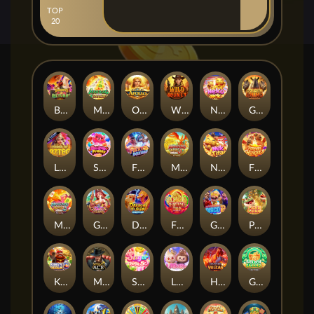
TOP
20
BANDITO RETURNS
MAHJONG 5 DRAGONS
OLYMPUS APOLLO
WILD BOUNTY
NEKO X NEKO
GOLDEN RHINO
LEGACY OF AZTEC
SUGAR FRENZY
FIERY BOXING
MAHJONG WAYS 3+
NEKO TITAN
FORTUNE HORSES
MAHJONG WAYS 3
GOLDEN ISLAND
DRAGON TIGER SHOWDOWN
FORTUNE TRIO
GOVERNMENT DISCO 2
PICHU PICHU
KING'S REALM
MEGA ACE
SUGAR HIGH5
LABUBY
HAMMER OF VULCAN
GOLDEN LEGEND