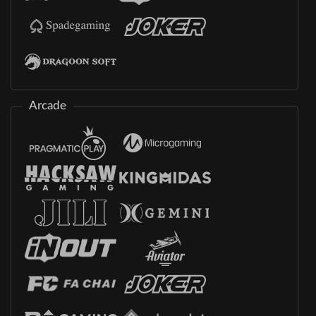
Arcade