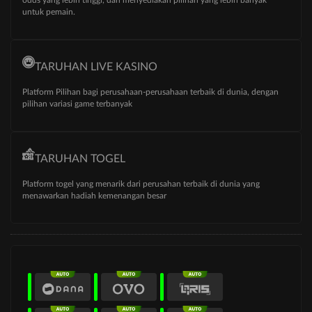
odds yang lebih tinggi, dan menyediakan pilihan yang lebih banyak
untuk pemain.
TARUHAN LIVE KASINO
Platform Pilihan bagi perusahaan-perusahaan terbaik di dunia, dengan
pilihan variasi game terbanyak
TARUHAN TOGEL
Platform togel yang menarik dari perusahan terbaik di dunia yang
menawarkan hadiah kemenangan besar