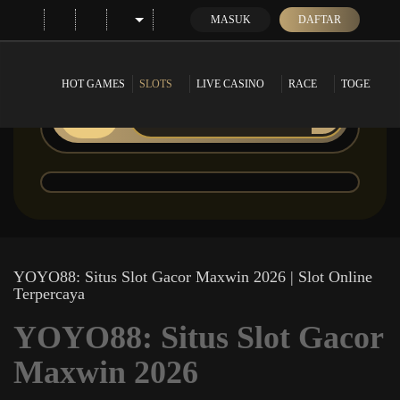
MASUK
DAFTAR
IDR
HOT GAMES
SLOTS
LIVE CASINO
RACE
TOGEL
HACKSAW
SEMUA
PERMAINAN