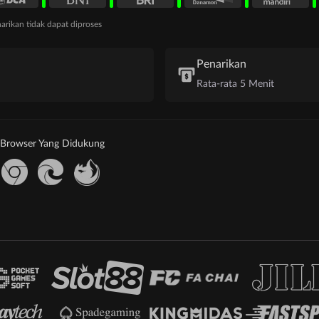
arikan tidak dapat diproses
Penarikan
Rata-rata 5 Menit
Browser Yang Didukung