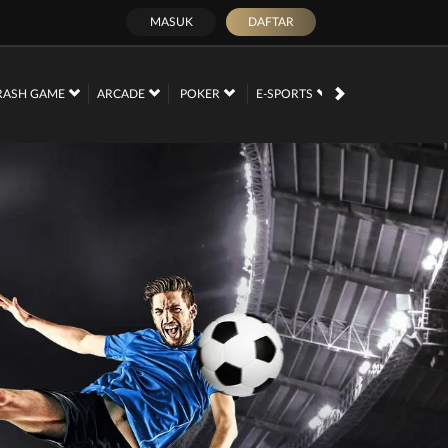
MASUK
DAFTAR
PROMOSI
RASH GAME
ARCADE
POKER
E-SPORTS