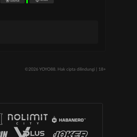
©2026 YOYO88. Hak cipta dilindungi | 18+