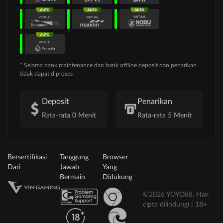
* Selama bank maintenance dan bank offline deposit dan penarikan
tidak dapat diproses
Deposit
Penarikan
Rata-rata 0 Menit
Rata-rata 5 Menit
Bersertifikasi
Tanggung
Browser
Dari
Jawab
Yang
Bermain
Didukung
©2026 YOYO88. Hak
cipta dilindungi | 18+