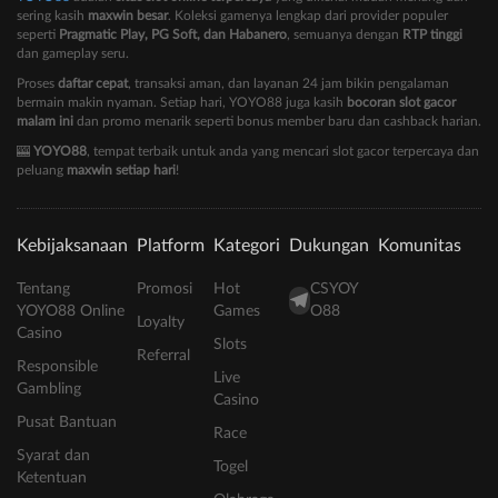
sering kasih
maxwin besar
. Koleksi gamenya lengkap dari provider populer
seperti
Pragmatic Play, PG Soft, dan Habanero
, semuanya dengan
RTP tinggi
dan gameplay seru.
Proses
daftar cepat
, transaksi aman, dan layanan 24 jam bikin pengalaman
bermain makin nyaman. Setiap hari, YOYO88 juga kasih
bocoran slot gacor
malam ini
dan promo menarik seperti bonus member baru dan cashback harian.
🎰
YOYO88
, tempat terbaik untuk anda yang mencari slot gacor terpercaya dan
peluang
maxwin setiap hari
!
Kebijaksanaan
Platform
Kategori
Dukungan
Komunitas
Tentang
Promosi
Hot
CSYOY
YOYO88 Online
Games
O88
Loyalty
Casino
Slots
Referral
Responsible
Live
Gambling
Casino
Pusat Bantuan
Race
Syarat dan
Togel
Ketentuan