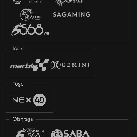
Race
Togel
Olahraga