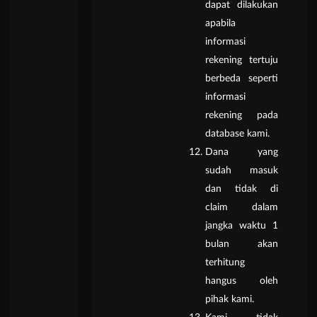
dapat dilakukan
apabila
informasi
rekening tertuju
berbeda seperti
informasi
rekening pada
database kami.
Dana yang
sudah masuk
dan tidak di
claim dalam
jangka waktu 1
bulan akan
terhitung
hangus oleh
pihak kami.