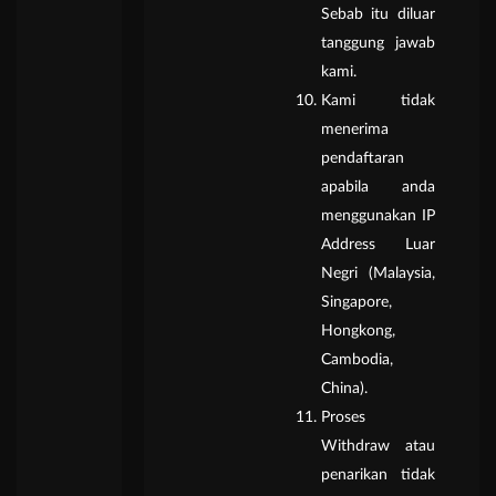
Sebab itu diluar
tanggung jawab
kami.
Kami tidak
menerima
pendaftaran
apabila anda
menggunakan IP
Address Luar
Negri (Malaysia,
Singapore,
Hongkong,
Cambodia,
China).
Proses
Withdraw atau
penarikan tidak