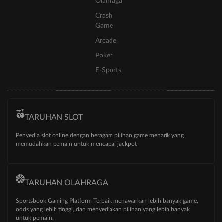
Olahraga
Crash
Game
Arcade
Poker
E-Sports
TARUHAN SLOT
Penyedia slot online dengan beragam pilihan game menarik yang
memudahkan pemain untuk mencapai jackpot
TARUHAN OLAHRAGA
Sportsbook Gaming Platform Terbaik menawarkan lebih banyak game,
odds yang lebih tinggi, dan menyediakan pilihan yang lebih banyak
untuk pemain.