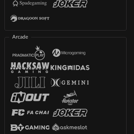
Arcade