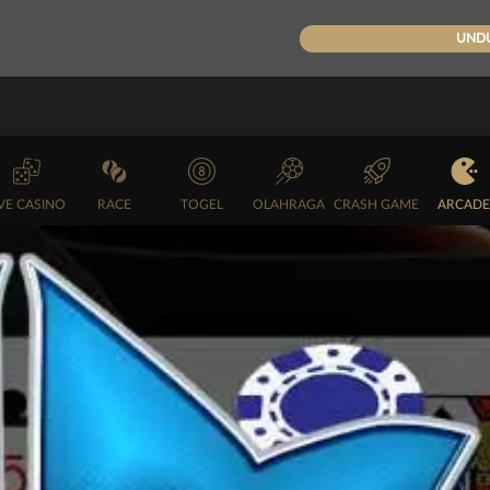
UND
IVE CASINO
RACE
TOGEL
OLAHRAGA
CRASH GAME
ARCADE