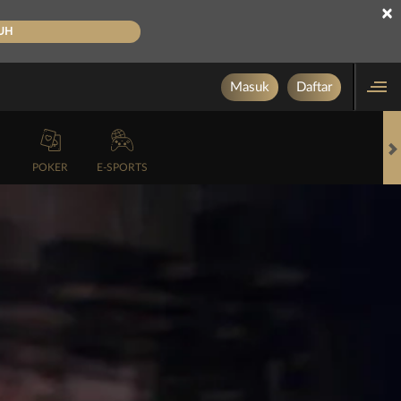
×
UH
Masuk
Daftar
POKER
E-SPORTS