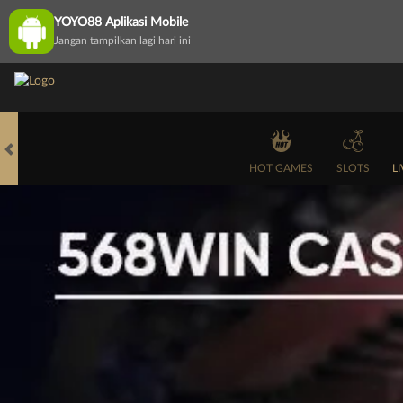
YOYO88 Aplikasi Mobile
Jangan tampilkan lagi hari ini
HOT GAMES
SLOTS
L