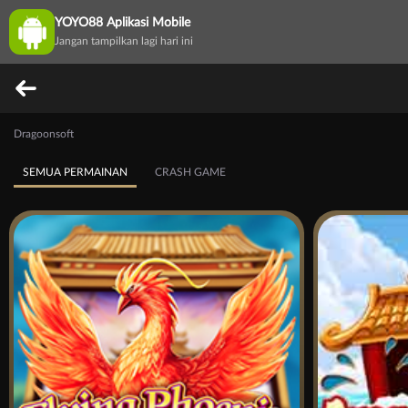
YOYO88 Aplikasi Mobile
Jangan tampilkan lagi hari ini
Dragoonsoft
SEMUA PERMAINAN
CRASH GAME