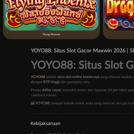
Flying Phoenix
YOYO88: Situs Slot Gacor Maxwin 2026 | Sl
YOYO88: Situs Slot 
YOYO88
adalah
situs slot online terpercaya
yang dikenal mudah 
dengan
RTP tinggi
dan gameplay seru.
Proses
daftar cepat
, transaksi aman, dan layanan 24 jam bikin p
cashback harian.
🎰
YOYO88
, tempat terbaik untuk anda yang mencari slot gacor 
Kebijaksanaan