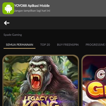
YOYO88 Aplikasi Mobile
Jangan tampilkan lagi hari ini
Spade Gaming
SEMUA PERMAINAN
TOP 20
BUY FREENSPIN
PROGRESSIVE 