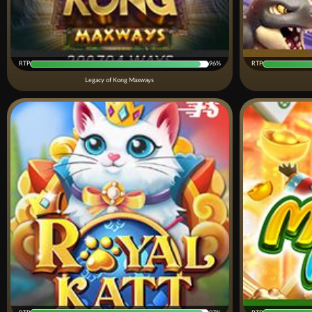
RTP
96%
RTP
Legacy of Kong Maxways