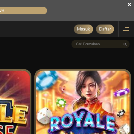
×
UH
Masuk
Daftar