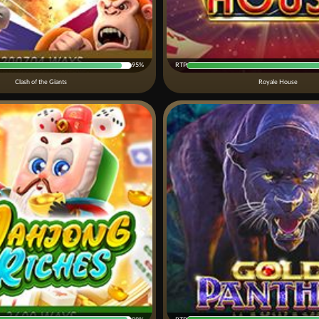
95%
RTP
Clash of the Giants
Royale House