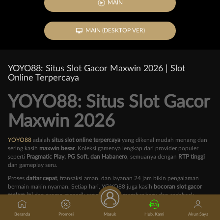
MAIN
MAIN (DESKTOP VER)
YOYO88: Situs Slot Gacor Maxwin 2026 | Slot
Online Terpercaya
YOYO88: Situs Slot Gacor
Maxwin 2026
YOYO88
adalah
situs slot online terpercaya
yang dikenal mudah menang dan
sering kasih
maxwin besar
. Koleksi gamenya lengkap dari provider populer
seperti
Pragmatic Play, PG Soft, dan Habanero
, semuanya dengan
RTP tinggi
dan gameplay seru.
Proses
daftar cepat
, transaksi aman, dan layanan 24 jam bikin pengalaman
bermain makin nyaman. Setiap hari, YOYO88 juga kasih
bocoran slot gacor
malam ini
dan promo menarik seperti bonus member baru dan cashback
harian.
Beranda
Promosi
Masuk
Hub. Kami
Akun Saya
🎰
YOYO88
, tempat terbaik untuk anda yang mencari slot gacor terpercaya dan