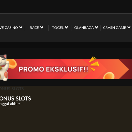
IVE CASINO
RACE
TOGEL
OLAHRAGA
CRASH GAME
ONUS SLOTS
nggal akhir:
-