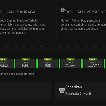
ARUHAN OLAHRAGA
TARUHAN LIVE KASIN
book Gaming Platform Terbaik
Platform Pilihan bagi perusahaan-
rkan lebih banyak game, odds yang
perusahaan terbaik di dunia, dengan
tinggi, dan menyediakan pilihan yang
pilihan variasi game terbanyak
banyak untuk pemain.
arikan tidak dapat diproses
Penarikan
Rata-rata 5 Menit