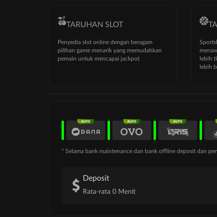
TARUHAN SLOT
T
Penyedia slot online dengan beragam
Sports
pilihan game menarik yang memudahkan
menawa
pemain untuk mencapai jackpot
lebih 
lebih 
* Selama bank maintenance dan bank offline deposit dan pen
Deposit
Rata-rata 0 Menit