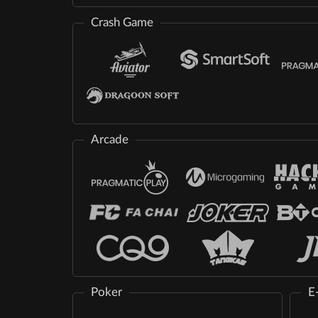
Crash Game
Arcade
Poker
E