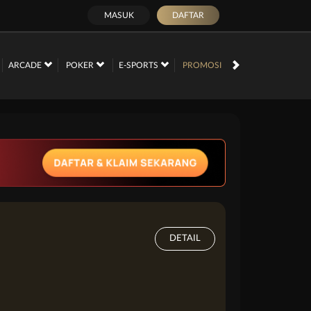
MASUK
DAFTAR
PROMOSI
ARCADE
POKER
E-SPORTS
DETAIL