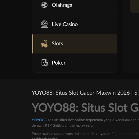
Olahraga
Live Casino
Slots
Poker
YOYO88: Situs Slot Gacor Maxwin 2026 | Sl
YOYO88: Situs Slot 
YOYO88
adalah
situs slot online terpercaya
yang dikenal mudah m
dengan
RTP tinggi
dan gameplay seru.
Proses
daftar cepat
, transaksi aman, dan layanan 24 jam bikin p