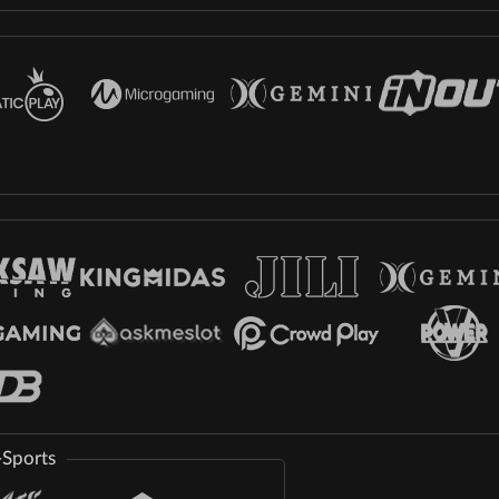
-Sports