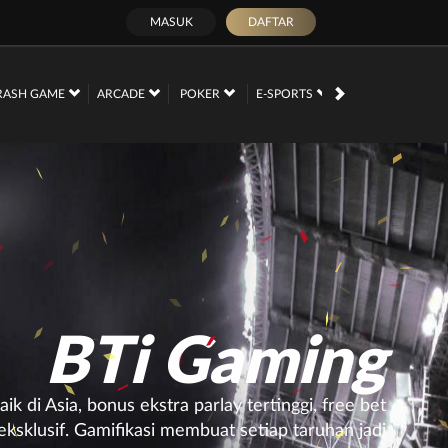
MASUK
DAFTAR
PROMOSI
RASH GAME
ARCADE
POKER
E-SPORTS
BTi Gaming
ik di Asia, bonus ekstra parlay tertinggi, free bet
ksklusif. Gamifikasi membuat setiap taruhan jadi