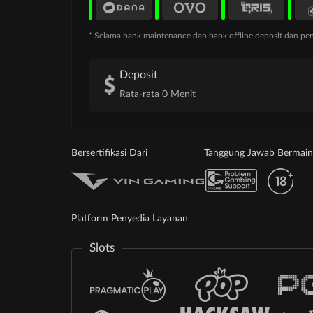
* Selama bank maintenance dan bank offline deposit dan pen
Deposit
Rata-rata 0 Menit
Bersertifikasi Dari
Tanggung Jawab Bermain
Platform Penyedia Layanan
Slots