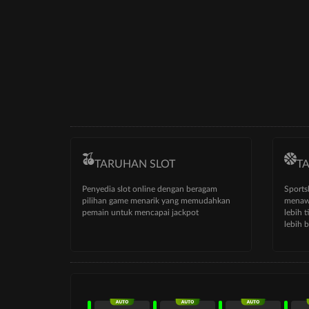
TARUHAN SLOT
T
Penyedia slot online dengan beragam
Sports
pilihan game menarik yang memudahkan
menawa
pemain untuk mencapai jackpot
lebih 
lebih 