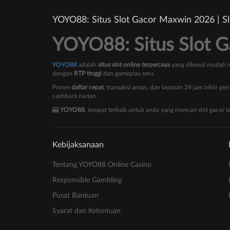
YOYO88: Situs Slot Gacor Maxwin 2026 | Sl
YOYO88: Situs Slot 
YOYO88
adalah
situs slot online terpercaya
yang dikenal mudah m
dengan
RTP tinggi
dan gameplay seru.
Proses
daftar cepat
, transaksi aman, dan layanan 24 jam bikin p
cashback harian.
🎰
YOYO88
, tempat terbaik untuk anda yang mencari slot gacor 
Kebijaksanaan
Tentang YOYO88 Online Casino
Responsible Gambling
Pusat Bantuan
Syarat dan Ketentuan