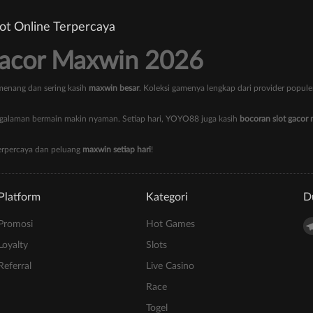
ot Online Terpercaya
Gacor Maxwin 2026
enang dan sering kasih
maxwin besar
. Koleksi gamenya lengkap dari provider popule
engalaman bermain makin nyaman. Setiap hari, YOYO88 juga kasih
bocoran slot gacor 
terpercaya dan peluang
maxwin setiap hari
!
Platform
Kategori
D
Promosi
Hot Games
Loyalty
Slots
Referral
Live Casino
Race
Togel